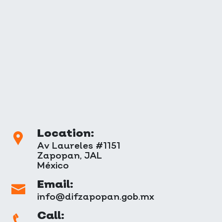
Location:
Av Laureles #1151
Zapopan, JAL
México
Email:
info@difzapopan.gob.mx
Call: