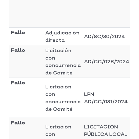
Fallo
Adjudicación
Di
AD/SC/30/2024
directa
se
Fallo
Licitación
con
Di
AD/CC/028/2024
concurrencia
se
de Comité
Fallo
Licitación
Di
con
LPN
ad
concurrencia
AD/CC/031/2024
y 
de Comité
Fallo
Licitación
LICITACIÓN
con
PÚBLICA LOCAL
Di