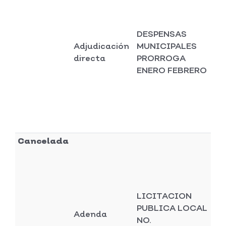
DESPENSAS
Adjudicación
MUNICIPALES
Di
directa
PRORROGA
se
ENERO FEBRERO
Cancelada
LICITACION
PUBLICA LOCAL
Di
Adenda
NO.
se