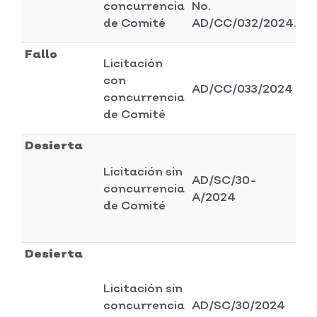
concurrencia
No.
se
de Comité
AD/CC/032/2024.
Fallo
Licitación
con
Di
AD/CC/033/2024
concurrencia
se
de Comité
Desierta
Licitación sin
AD/SC/30-
Di
concurrencia
A/2024
se
de Comité
Desierta
Licitación sin
Di
concurrencia
AD/SC/30/2024
se