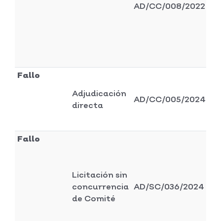
AD/CC/008/2022
Fallo
Di
Adjudicación
AD/CC/005/2024
ad
directa
y 
Fallo
Licitación sin
Di
concurrencia
AD/SC/036/2024
se
de Comité