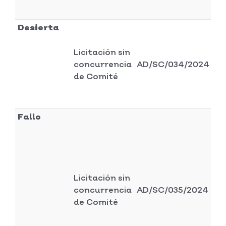
Desierta
Licitación sin
Di
concurrencia
AD/SC/034/2024
se
de Comité
Fallo
Licitación sin
Di
concurrencia
AD/SC/035/2024
ad
de Comité
y 