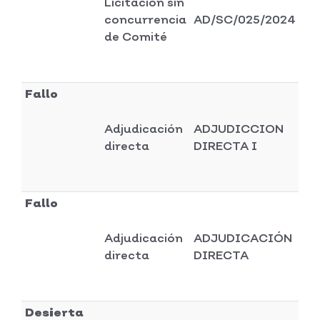
Licitación sin
Di
concurrencia
AD/SC/025/2024
ge
de Comité
Fallo
Adjudicación
ADJUDICCION
Di
directa
DIRECTA I
se
Fallo
Adjudicación
ADJUDICACIÓN
Di
directa
DIRECTA
se
Desierta