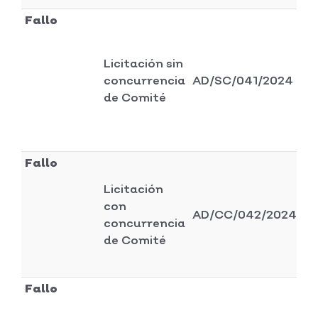
Fallo
Licitación sin
Di
concurrencia
AD/SC/041/2024
ad
de Comité
y 
Fallo
Licitación
Di
con
AD/CC/042/2024
ad
concurrencia
y 
de Comité
Fallo