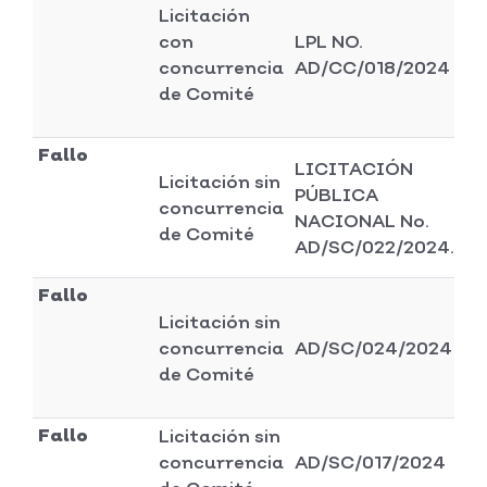
Licitación
con
LPL NO.
Di
concurrencia
AD/CC/018/2024
se
de Comité
Fallo
LICITACIÓN
Licitación sin
Di
PÚBLICA
concurrencia
ad
NACIONAL No.
de Comité
y 
AD/SC/022/2024.
Fallo
Licitación sin
Di
concurrencia
AD/SC/024/2024
pl
de Comité
Fallo
Licitación sin
Di
concurrencia
AD/SC/017/2024
ad