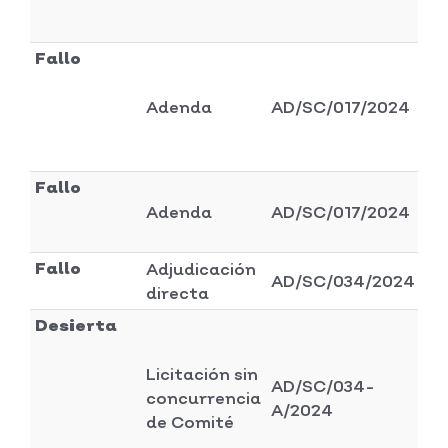
Fallo
Di
Adenda
AD/SC/017/2024
ad
y 
Fallo
Di
Adenda
AD/SC/017/2024
ad
y 
Fallo
Adjudicación
Di
AD/SC/034/2024
directa
se
Desierta
Licitación sin
AD/SC/034-
Di
concurrencia
A/2024
se
de Comité