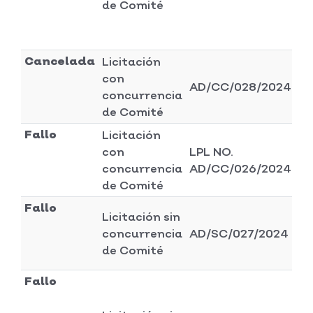
de Comité
Cancelada
Licitación
con
Di
AD/CC/028/2024
concurrencia
se
de Comité
Fallo
Licitación
con
LPL NO.
Di
concurrencia
AD/CC/026/2024
se
de Comité
Fallo
Licitación sin
Di
concurrencia
AD/SC/027/2024
ad
de Comité
y 
Fallo