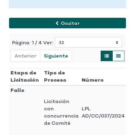
Ocultar
Página: 1 / 4 Ver:
Anterior
Siguiente
Etapa de
Tipo de
Licitación
Proceso
Número
E
Fallo
Licitación
Di
con
LPL
ad
concurrencia
AD/CC/037/2024
y 
de Comité