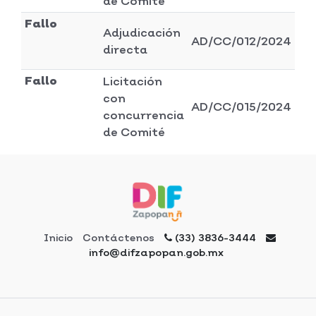
de Comité
y 
Fallo
Di
Adjudicación
AD/CC/012/2024
ad
directa
y 
Fallo
Licitación
Di
con
AD/CC/015/2024
ad
concurrencia
y 
de Comité
Inicio
Contáctenos
(33) 3836-3444
info@difzapopan.gob.mx